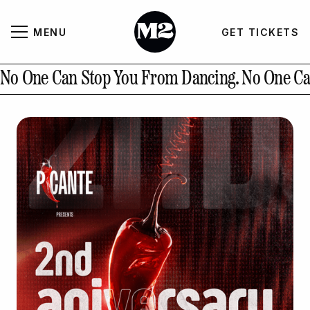
MENU
GET TICKETS
About
CLOSE
No One Can Stop You From Dancing.
No One Ca
Contact Us
GALLERY
GET TICKETS
INSTAGRAM
PAST EVENTS